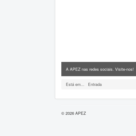
A APEZ nas redes sociais. Visite-nos!
Está em...
Entrada
© 2026 APEZ