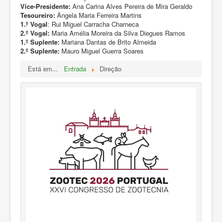
ZOOTEC
Vice-Presidente:
Ana Carina Alves Pereira de Mira Geraldo
Tesoureiro:
Ângela Maria Ferreira Martins
RPZ
1.º Vogal
: Rui Miguel Carracha Charneca
2.º Vogal:
Maria Amélia Moreira da Silva Diegues Ramos
Loja
1.º Suplente:
Mariana Dantas de Brito Almeida
2.º Suplente:
Mauro Miguel Guerra Soares
Contactos
Está em...
Entrada
Direção
Sócios