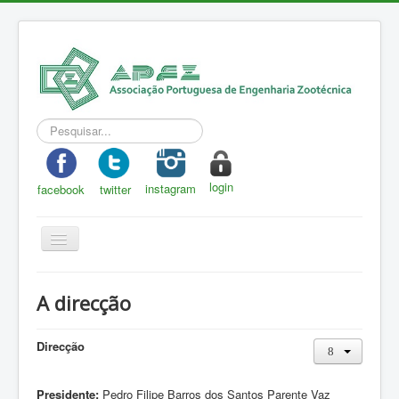
Pesquisar...
login
instagram
facebook
twitter
Toggle
Navigation
APEZ
A direcção
A Zootecnia
Notícias
Direcção
Eventos
Presidente:
Pedro Filipe Barros dos Santos Parente Vaz