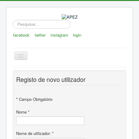
Pesquisar...
facebook
twitter
instagram
login
Toggle
Navigation
APEZ
Registo de novo utilizador
A Zootecnia
Notícias
*
Campo Obrigatório
Eventos
Nome
*
ZOOTEC
RPZ
Nome de utilizador:
*
Loja