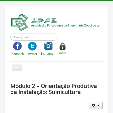
Pesquisar...
login
instagram
facebook
twitter
Toggle
Navigation
APEZ
Módulo 2 – Orientação Produtiva
A Zootecnia
da Instalação: Suinicultura
Notícias
Eventos