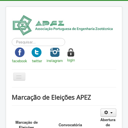
Pesquisar...
login
instagram
facebook
twitter
Toggle
Navigation
APEZ
Marcação de Eleições APEZ
A Zootecnia
Notícias
Abertura
Eventos
Marcação de
Convocatória
de
Eleições