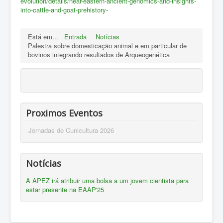
evolution/details/near-eastern-ancient-genomics-and-insights-
into-cattle-and-goat-prehistory-
Está em...
Entrada
Notícias
Palestra sobre domesticação animal e em particular de
bovinos integrando resultados de Arqueogenética
Proximos Eventos
Jornadas de Cunicultura 2026
Notícias
A APEZ irá atribuir uma bolsa a um jovem cientista para
estar presente na EAAP'25