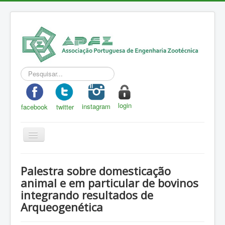
Pesquisar...
login
instagram
facebook
twitter
Toggle
Navigation
APEZ
Palestra sobre domesticação
A Zootecnia
animal e em particular de bovinos
integrando resultados de
Notícias
Arqueogenética
Eventos