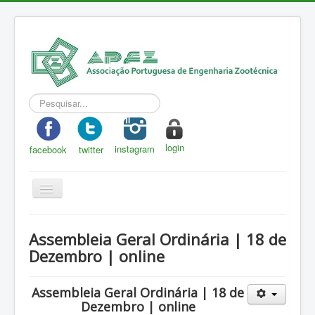
Pesquisar...
login
instagram
facebook
twitter
Toggle
Navigation
APEZ
Assembleia Geral Ordinária | 18 de
A Zootecnia
Dezembro | online
Notícias
Assembleia Geral Ordinária | 18 de
Eventos
Dezembro | online