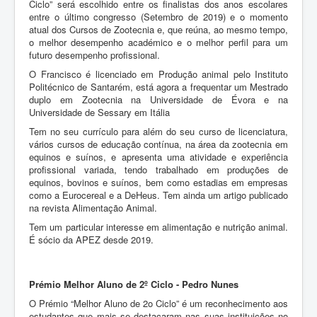
Ciclo” será escolhido entre os finalistas dos anos escolares
entre o último congresso (Setembro de 2019) e o momento
atual dos Cursos de Zootecnia e, que reúna, ao mesmo tempo,
o melhor desempenho académico e o melhor perfil para um
futuro desempenho profissional.
O Francisco é licenciado em Produção animal pelo Instituto
Politécnico de Santarém, está agora a frequentar um Mestrado
duplo em Zootecnia na Universidade de Évora e na
Universidade de Sessary em Itália
Tem no seu currículo para além do seu curso de licenciatura,
vários cursos de educação contínua, na área da zootecnia em
equinos e suínos, e apresenta uma atividade e experiência
profissional variada, tendo trabalhado em produções de
equinos, bovinos e suínos, bem como estadias em empresas
como a Eurocereal e a DeHeus. Tem ainda um artigo publicado
na revista Alimentação Animal.
Tem um particular interesse em alimentação e nutrição animal.
É sócio da APEZ desde 2019.
Prémio Melhor Aluno de 2º Ciclo - Pedro Nunes
O Prémio “Melhor Aluno de 2o Ciclo” é um reconhecimento aos
estudantes que mais se destacaram nas suas instituições no