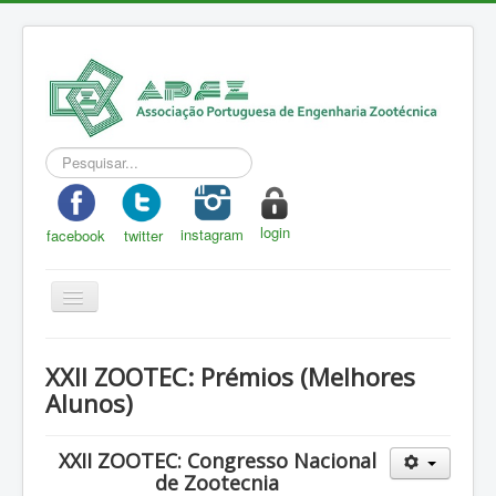
Pesquisar...
login
instagram
facebook
twitter
Toggle
Navigation
APEZ
XXII ZOOTEC: Prémios (Melhores
A Zootecnia
Alunos)
Notícias
XXII ZOOTEC: Congresso Nacional
Eventos
de Zootecnia