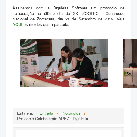
ZOOTEC
Assinamos com a Digidelta Software um protocolo de
RPZ
colaboração no último dia do XXI ZOOTEC - Congresso
Nacional de Zootecnia, dia 21 de Setembro de 2019. Veja
Loja
AQUI
os moldes desta parceria.
Contactos
Sócios
Está em...
Entrada
Protocolos
Protocolo Colaboração APEZ - Digidelta