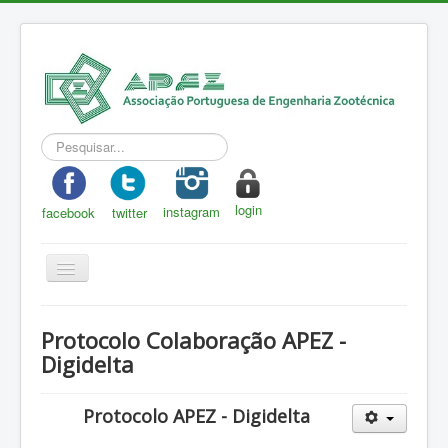
Pesquisar...
login
instagram
facebook
twitter
Toggle
Navigation
APEZ
Protocolo Colaboração APEZ -
A Zootecnia
Digidelta
Notícias
Protocolo APEZ - Digidelta
Eventos