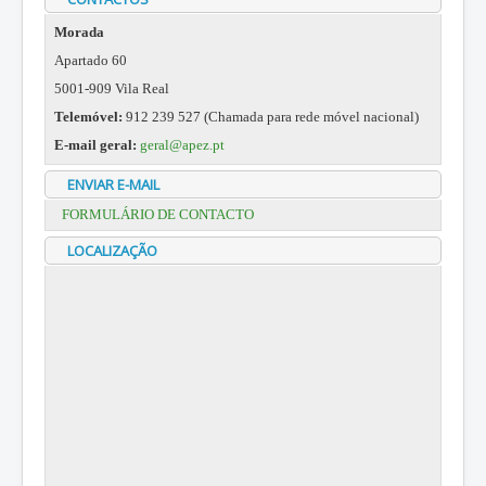
ZOOTEC
Morada
RPZ
Apartado 60
Loja
5001-909 Vila Real
Contactos
Telemóvel:
912 239 527 (Chamada para rede móvel nacional)
E-mail geral:
geral@apez.pt
Sócios
ENVIAR E-MAIL
FORMULÁRIO DE CONTACTO
LOCALIZAÇÃO