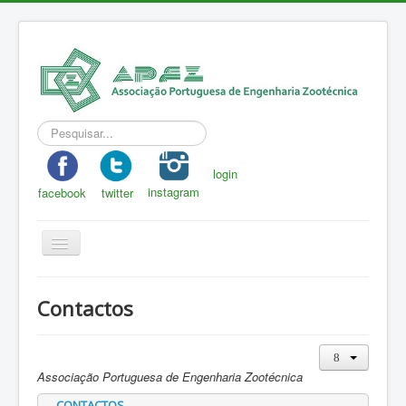
Pesquisar...
login
instagram
facebook
twitter
Toggle
Navigation
APEZ
Contactos
A Zootecnia
Notícias
Associação Portuguesa de Engenharia Zootécnica
Eventos
CONTACTOS