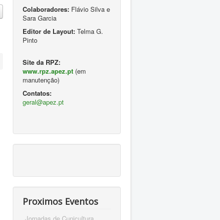
Colaboradores:
Flávio Silva e
Sara Garcia
Editor de Layout:
Telma G.
Pinto
Site da RPZ:
www.rpz.apez.pt
(em
manutenção)
Contatos:
geral@apez.pt
Proximos Eventos
Jornadas de Cunicultura