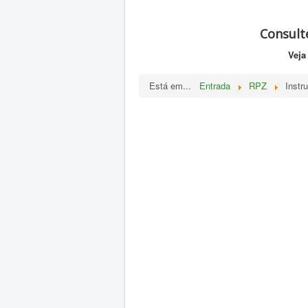
Consult
Veja
Está em...
Entrada
RPZ
Instr