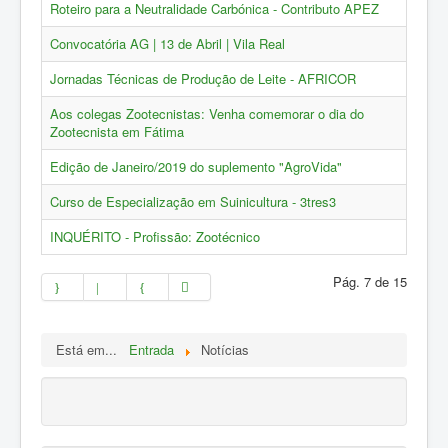
ZOOTEC
Roteiro para a Neutralidade Carbónica - Contributo APEZ
RPZ
Convocatória AG | 13 de Abril | Vila Real
Loja
Jornadas Técnicas de Produção de Leite - AFRICOR
Contactos
Aos colegas Zootecnistas: Venha comemorar o dia do
Zootecnista em Fátima
Sócios
Edição de Janeiro/2019 do suplemento "AgroVida"
Curso de Especialização em Suinicultura - 3tres3
INQUÉRITO - Profissão: Zootécnico
Pág. 7 de 15
Está em...
Entrada
Notícias