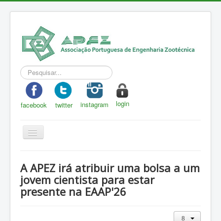
Pesquisar...
login
instagram
facebook
twitter
Toggle
Navigation
APEZ
A APEZ irá atribuir uma bolsa a um
A Zootecnia
jovem cientista para estar
presente na EAAP'26
Notícias
Eventos