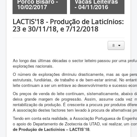
-
Porco Bísaro -
Vacas Leiteiras
C
ZOOTEC
10/02/2017
- 04/11/2016
1
RPZ
LACTIS'18 - Produção de Laticínios:
Loja
23 e 30/11/18, e 7/12/2018
Contactos
Sócios
Ao longo das últimas décadas o sector leiteiro passou por uma prof
explorações nacionais.
O número de explorações diminuiu drasticamente, mas as que pers
estruturais, fundiárias, de trabalho e de bem-estar animal. No ent
leite continuam a ser um entrave ao desenvolvimento e sucesso econ
Os preços de venda do leite continuam, sistematicamente, abaixo da 
deixa grande margem de progressão. Assim, assume cada vez mai
rentabilização da produção. É crescente a procura por produtos dife
A associação destes factores tem levado à procura de alternativas pro
Tendo em conta esta realidade, a Associação Portuguesa de Engenh
o apoio do Departamento de Zootecnia da UTAD, vai realizar, um co
de Produção de Lacticínios – LACTIS’18
.