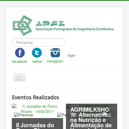
Pesquisar...
login
instagram
facebook
twitter
Toggle
Navigation
APEZ
Eventos Realizados
A Zootecnia
AGRIMILKSHO
Notícias
W: Alternativas
na Nutrição e
Eventos
II Jornadas do
Alimentação de
J