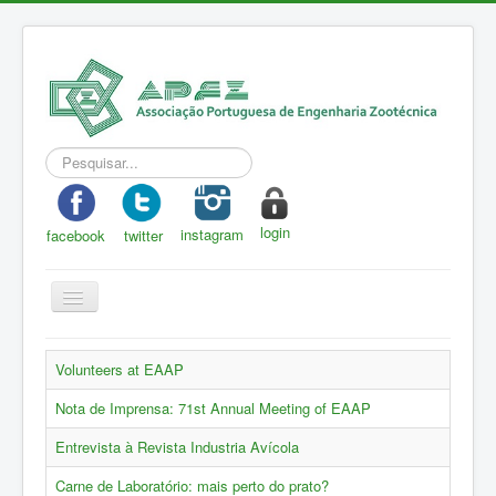
Pesquisar...
login
instagram
facebook
twitter
Toggle
Navigation
APEZ
Volunteers at EAAP
A Zootecnia
Nota de Imprensa: 71st Annual Meeting of EAAP
Notícias
Entrevista à Revista Industria Avícola
Eventos
Carne de Laboratório: mais perto do prato?