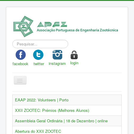
Pesquisar...
login
instagram
facebook
twitter
Toggle
Navigation
APEZ
EAAP 2022: Volunteers | Porto
A Zootecnia
XXII ZOOTEC: Prémios (Melhores Alunos)
Notícias
Assembleia Geral Ordinária | 18 de Dezembro | online
Eventos
Abertura do XXII ZOOTEC