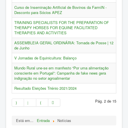
ZOOTEC
Curso de Inseminação Artificial de Bovinos da FarmIN -
RPZ
Desconto para Sócios APEZ
Loja
TRAINING SPECIALISTS FOR THE PREPARATION OF
THERAPY HORSES FOR EQUINE FACILITATED
Contactos
THERAPIES AND ACTIVITIES
Sócios
ASSEMBLEIA GERAL ORDINÁRIA: Tomada de Posse | 12
de Junho
V Jornadas de Equinicultura: Balanço
Mundo Rural une-se em manifesto “Por uma alimentação
consciente em Portugal”: Campanha de fake news gera
indignação no setor agroalimentar
Resultado Eleições Triénio 2021/2024
Pág. 2 de 15
Está em...
Entrada
Notícias