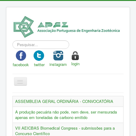
Pesquisar...
login
instagram
facebook
twitter
Toggle
Navigation
APEZ
ASSEMBLEIA GERAL ORDINÁRIA - CONVOCATÓRIA
A Zootecnia
A produção pecuária não pode, nem deve, ser mensurada
Notícias
apenas em toneladas de carbono emitido
Eventos
VII AEICBAS Biomedical Congress - submissões para a
Concurso Científico